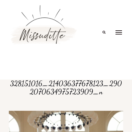
Search
328151016_214036377678123_290
2070634975723909_n