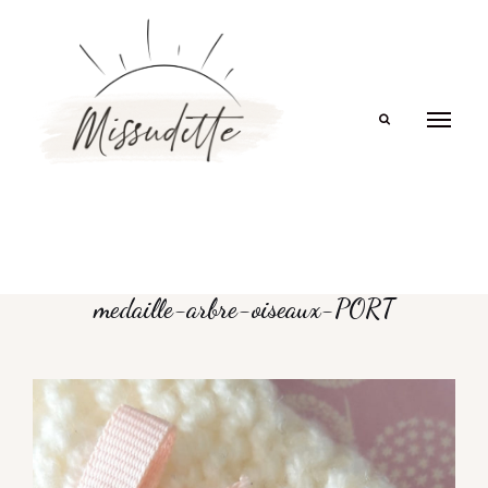
Search
medaille-arbre-oiseaux-PORT