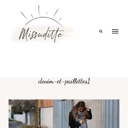
Search
denim-et-paillettes1