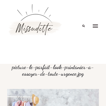
Search
picture-le-parfait-look-printanier-a-
essayer-de-toute-urgence.jpg