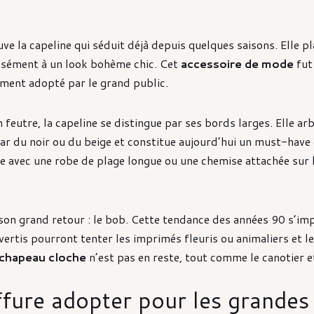
ve la capeline qui séduit déjà depuis quelques saisons. Elle 
 aisément à un look bohème chic. Cet
accessoire de mode
fut
ement adopté par le grand public.
n feutre, la capeline se distingue par ses bords larges. Elle ar
star du noir ou du beige et constitue aujourd’hui un must-have
lle avec une robe de plage longue ou une chemise attachée sur
 son grand retour : le bob. Cette tendance des années 90 s’im
ertis pourront tenter les imprimés fleuris ou animaliers et l
chapeau cloche
n’est pas en reste, tout comme le canotier et
ffure adopter pour les grandes