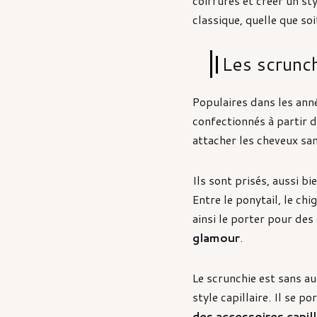
coiffures et créer un sty
classique, quelle que soi
Les scrunc
Populaires dans les ann
confectionnés à partir 
attacher les cheveux sans
Ils sont prisés, aussi bi
Entre le ponytail, le c
ainsi le porter pour des
glamour
.
Le scrunchie est sans au
style capillaire. Il se 
des accessoires capill