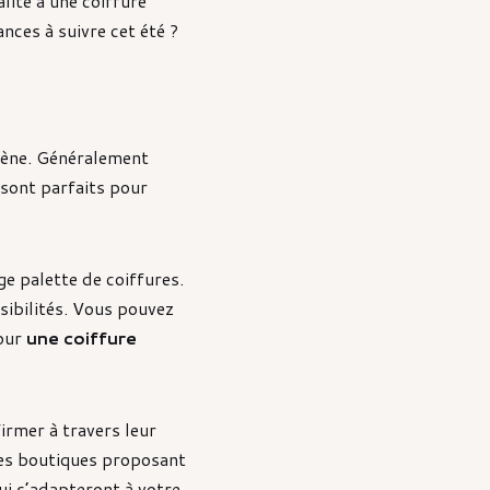
alité à une coiffure
ances à suivre cet été ?
cène. Généralement
 sont parfaits pour
ge palette de coiffures.
sibilités. Vous pouvez
pour
une coiffure
irmer à travers leur
 les boutiques proposant
i s’adapteront à votre