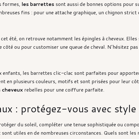
rs formes,
les barrettes
sont aussi de bonnes options pour su
nombreuses fins : pour une attache graphique, un chignon stri
 cet été, on retrouve notamment les épingles à cheveux. Elles
e côté ou pour customiser une queue de cheval. N’hésitez pas
x enfants, les barrettes clic-clac sont parfaites pour apport
nent en plusieurs couleurs, motifs et sont prisées pour leur côt
es cheveux
rebelles pour une coiffure parfaite.
ux : protégez-vous avec style 
rotéger du soleil, compléter une tenue sophistiquée ou compo
x
sont utiles en de nombreuses circonstances. Quels sont les m