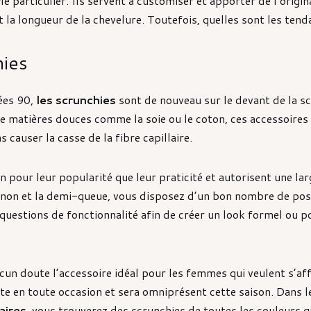
le particulier. Ils servent à customiser et apporter de l’origin
t la longueur de la chevelure. Toutefois, quelles sont les tend
hies
ées 90,
les scrunchies
sont de nouveau sur le devant de la s
de matières douces comme la soie ou le coton, ces accessoires
 causer la casse de la fibre capillaire.
en pour leur popularité que leur praticité et autorisent une lar
hignon et la demi-queue, vous disposez d’un bon nombre de pos
 questions de fonctionnalité afin de créer un look formel ou 
cun doute l’accessoire idéal pour les femmes qui veulent s’aff
porte en toute occasion et sera omniprésent cette saison. Dans
aires
, vous trouverez des
scrunchies de toutes les couleurs
qu