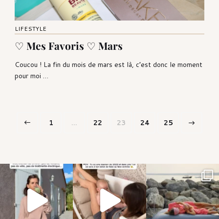
LIFESTYLE
♡ Mes Favoris ♡ Mars
Coucou ! La fin du mois de mars est là, c’est donc le moment
pour moi …
Pagination
Page
Page
Page
Page
Page
1
…
22
23
24
25
des
publications