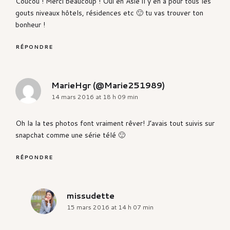
Coucou ! Merci beaucoup ! Oui en Asie il y en a pour tous les
gouts niveaux hôtels, résidences etc 🙂 tu vas trouver ton
bonheur !
RÉPONDRE
MarieHgr (@Marie251989)
says:
14 mars 2016 at 18 h 09 min
Oh la la tes photos font vraiment rêver! J’avais tout suivis sur
snapchat comme une série télé 🙂
RÉPONDRE
missudette
says:
15 mars 2016 at 14 h 07 min